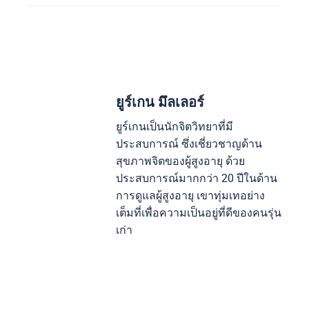
เทคนิคใหม่ๆ ในการบำบัดด้วยดนตรีสำหรับการดูแลผู้
สูงอายุเน้นการแทรกแซงที่ปรับให้เหมาะสมและการบู
รณาการเทคโนโลยี วิธีการหนึ่งที่เกิดขึ้นคือการใช้
ประสบการณ์เสมือนจริงร่วมกับดนตรี ซึ่งช่วยเสริม
สร้างการมีส่วนร่วมทางความคิดและความเป็นอยู่ที่ดี
ทางอารมณ์ นอกจากนี้ แอปพลิเคชันดนตรีแบบโต้ตอบ
ช่วยให้ผู้สูงอายุสามารถสร้างดนตรีได้ ซึ่งช่วยส่งเสริม
ความคิดสร้างสรรค์และการมีปฏิสัมพันธ์ทางสังคม
การวิจัยแสดงให้เห็นว่าเทคนิคเหล่านี้ช่วยปรับปรุงการ
เรียกคืนความจำและลดความวิตกกังวล ซึ่งเป็น
ประโยชน์อย่างมากต่อฟังก